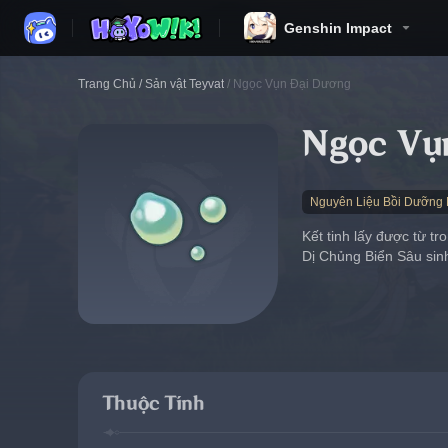
Genshin Impact
Trang Chủ
/
Sản vật Teyvat
/
Ngọc Vụn Đại Dương
Ngọc Vụ
Nguyên Liệu Bồi Dưỡng 
Kết tinh lấy được từ t
Dị Chủng Biển Sâu sinh
Thuộc Tính