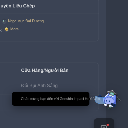
uyên Liệu Ghép
Ngọc Vụn Đại Dương
 
Mora
x 
Cửa Hàng/Người Bán
Đổi Bụi Ánh Sáng
🎉 Chào mừng bạn đến với Genshin Impact HoYoWiki
Xana