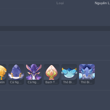
Loại
Nguyên L
Nón
Cá Ngựa Bong Bóng
Cá Ngựa Bong Bóng Đực
Bạch Tuộc Bóng Tròn
Thỏ Biển Thiên Sứ
Thỏ Biển Đại Thiên Sứ