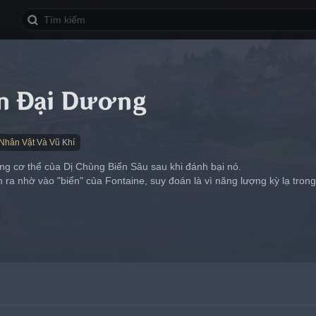
n Đại Dương
Nhân Vật Và Vũ Khí
rong cơ thể của Dị Chủng Biển Sâu sau khi đánh bại nó.
 ra nhờ vào "biển" của Fontaine, suy đoán là vì năng lượng kỳ lạ tron