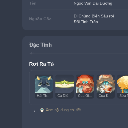
Tên
Ngọc Vụn Đại Dương
Dị Chủng Biển Sâu rơi
Nguồn Gốc
Đổi Tinh Trần
Đặc Tính
Rơi Ra Từ
Hải Thú Bồng Bềnh
Cá Diều Sát Thủ
Cua Giáp Nặng
Cua Khiên Cứng
Sứa 
Xem nội dung chi tiết