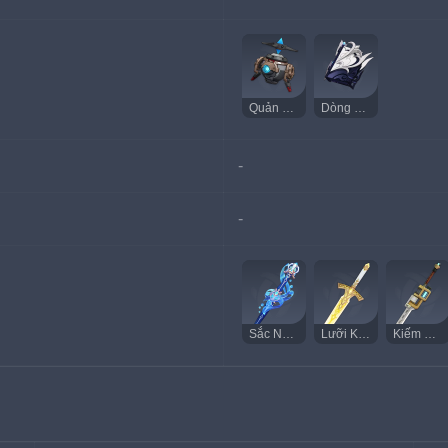
Quản Đốc Vàng Ròng
Dòng Chảy Tinh Khiết
-
-
Sắc Nước Lộng Lẫy
Lưỡi Kiếm Narzissenkreuz
Kiếm Bến Tàu