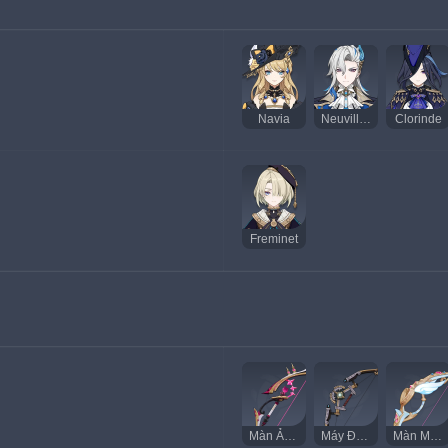
Navia
Neuvillette
Clorinde
Freminet
Màn Ảo Thuật Đầu Tiên
Máy Đo Cự Ly
Màn Mưa Tơ Lòng