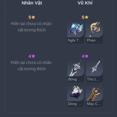
Nhân Vật
Vũ Khí
5★
5★
Hiện tại chưa có nhân 
vật tương thích
Nghi Thức Dòng Chảy Vĩnh Hằng
Phán Quyết
4★
4★
Hiện tại chưa có nhân 
vật tương thích
Bóng Tối Thủy Triều
Thù Lao Của Chính Nghĩa
Dòng Chảy Tinh Khiết
Máy Cưa Cầm Tay