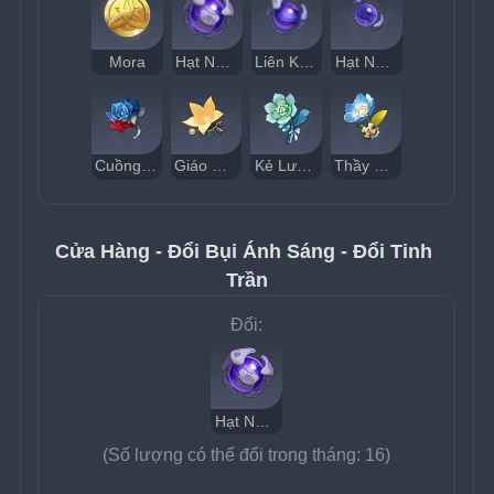
Mora
Hạt Nhân Sinh Mệnh Dị Giới
Liên Kết Dị Giới
Hạt Nhân Khe Nứt
Cuồng Chiến
Giáo Quan
Kẻ Lưu Đày
Thầy Thuốc
Cửa Hàng - Đổi Bụi Ánh Sáng - Đổi Tinh 
Trần
Đổi:
Hạt Nhân Sinh Mệnh Dị Giới
(Số lượng có thể đổi trong tháng: 16)