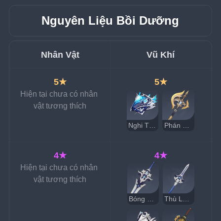
Nguyên Liệu Bồi Dưỡng
Nhân Vật
Vũ Khí
5★
5★
Hiện tại chưa có nhân 
vật tương thích
Nghi Thức Dòng Chảy Vĩnh Hằng
Phán Quyết
4★
4★
Hiện tại chưa có nhân 
vật tương thích
Bóng Tối Thủy Triều
Thù Lao Của Chính Nghĩa