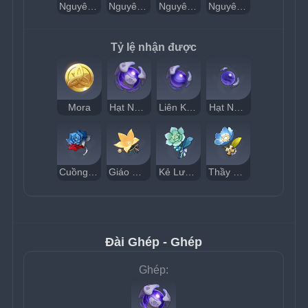
Nguyên Thể Khe Nứt - Đá Vụn Lớn
Nguyên Thể Khe Nứt - Đá Vụn
Nguyên Thể Khe Nứt - Sinh Trưởng Lớn
Nguyên Thể Khe Nứt - Sinh Trưởng
Tỷ lệ nhận được
Mora
Hạt Nhân Sinh Mệnh Dị Giới
Liên Kết Dị Giới
Hạt Nhân Khe Nứt
Cuồng Chiến
Giáo Quan
Kẻ Lưu Đày
Thầy Thuốc
Đài Ghép - Ghép
Ghép: