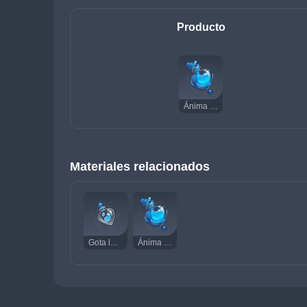
Producto
Ánima Legamosa neonata
Materiales relacionados
Gota legamosa
Ánima Legamosa neonata