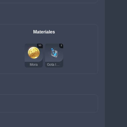
Materiales
50
3
Mora
Gota legamosa