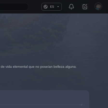
ES
de vida elemental que no poseían belleza alguna.