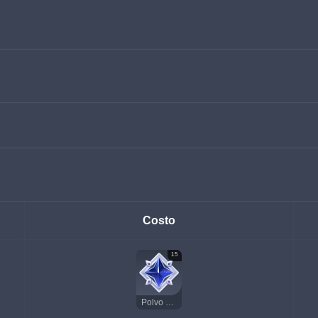
Costo
15
Polvo estelar sin dueño