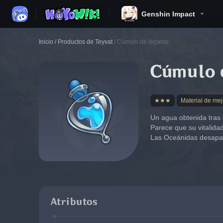
Genshin Impact
Inicio
/
Productos de Teyvat
/
Cúmulo de légamo
Cúmulo 
★★★
Material de me
Un agua obtenida tras
Parece que su vitalida
Las Oceánidas desapar
Atributos