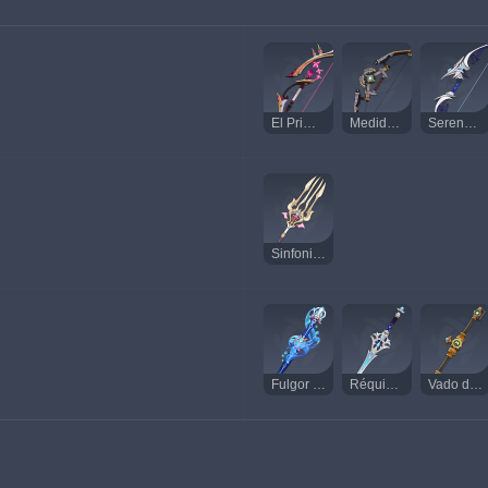
El Primer Gran Número de Magia
Medidor Telemétrico
Serenata del Sosiego
Sinfonista de Aromas
Fulgor de las Aguas Calmas
Réquiem Abisal
Vado del Río Ceniciento