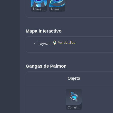
Ánima Aplastalodo
Ánima Escupelodo
Mapa interactivo
Ver detalles
Teyvat:
Gangas de Paimon
Objeto
Cúmulo de légamo