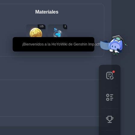
Materiales
125
3
🎉 ¡Bienvenidos a la HoYoWiki de Genshin Impact!
Mora
Cúmulo de légamo