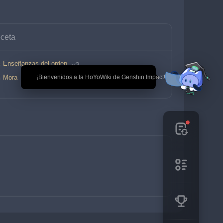
ceta
Enseñanzas del orden
 x3
Mora
🎉 ¡Bienvenidos a la HoYoWiki de Genshin Impact!
 x175