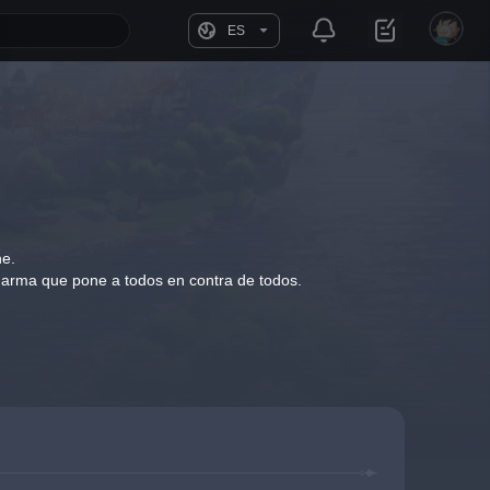
ES
ne.
 un arma que pone a todos en contra de todos.