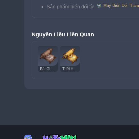
Máy Biến Đổi Tham
Sản phẩm biến đổi từ 
Nguyên Liệu Liên Quan
Bài Giảng Của "Trật Tự"
Triết Học Của "Trật Tự"