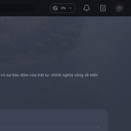
VN
có sự bảo đảm của trật tự, chính nghĩa cũng sẽ biến 