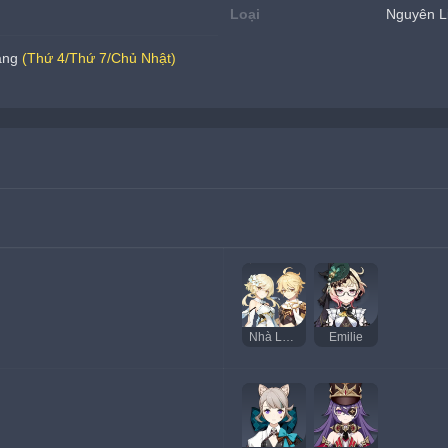
Loại
Nguyên L
ang 
(Thứ 4/Thứ 7/Chủ Nhật)
Nhà Lữ Hành (Thủy)
Emilie