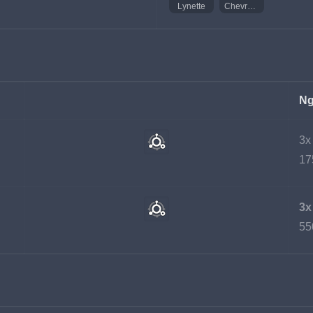
Lynette
Chevreuse
Ng
3x
17
3x
55