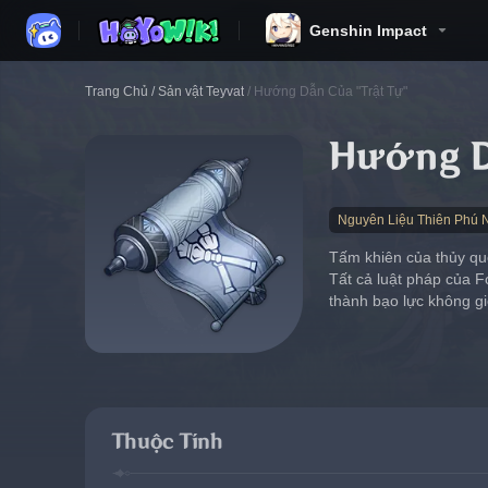
Genshin Impact
Trang Chủ
/
Sản vật Teyvat
/
Hướng Dẫn Của "Trật Tự"
Hướng D
Nguyên Liệu Thiên Phú 
Tấm khiên của thủy quốc
Tất cả luật pháp của F
thành bạo lực không gi
Thuộc Tính