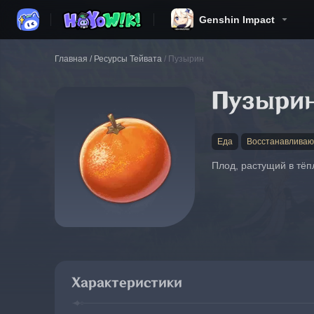
Genshin Impact
Главная
/
Ресурсы Тейвата
/
Пузырин
Пузыри
Еда
Восстанавлива
Плод, растущий в тёп
Характеристики