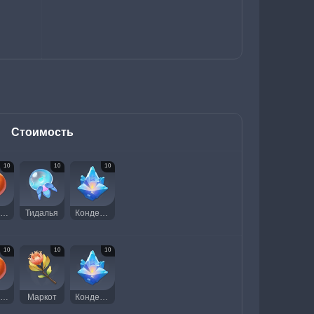
Стоимость
10
10
10
Пузырин
Тидалья
Конденсирующиеся кристаллы
10
10
10
Пузырин
Маркот
Конденсирующиеся кристаллы