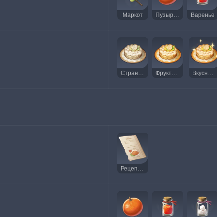
Маркот
Пузырин
Варенье
Странное фруктовое трио
Фруктовое трио
Вкусное фруктовое трио
Рецепт: Фруктовый мармелад