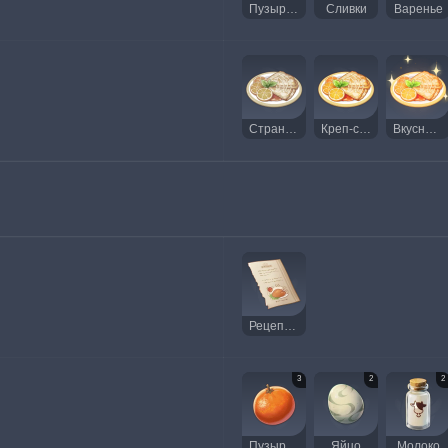
Пузырин
Сливки
Варенье
Странные креп-сюзетт
Креп-сюзетт
Вкусные креп-сюзетт
Рецепт: Пузыринное суфле
3
2
2
Пузырин
Яйцо
Молоко