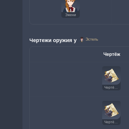
Эжени
Эстель
Чертежи оружия у 
Чертёж
Чертёж: Грандиозный финал глубин
Чертёж: Тень волны