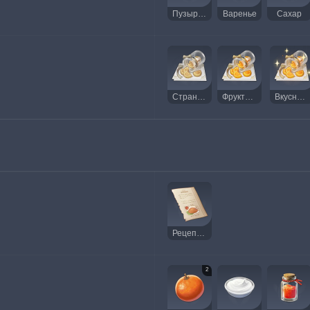
Пузырин
Варенье
Сахар
Странный фруктовый мармелад
Фруктовый мармелад
Вкусный фруктовый мармелад
Рецепт: Креп-сюзетт
2