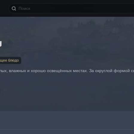
н
ющее блюдо
лых, влажных и хорошо освещённых местах. За округлой формой с