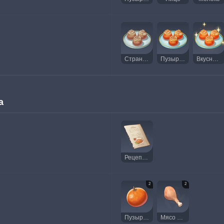
Странное пузыринное суфле
Пузыринное суфле
Вкусное пузыринное суфле
а
Рецепт: Утиная грудка под соусом из пузырина
2
2
Пузырин
Мясо птицы