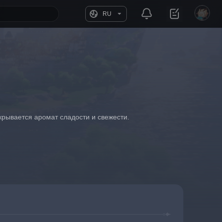
RU
крывается аромат сладости и свежести.