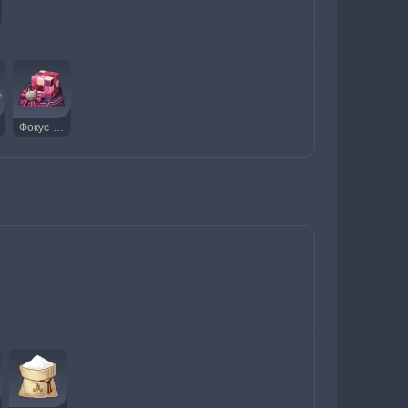
Фокус-покус