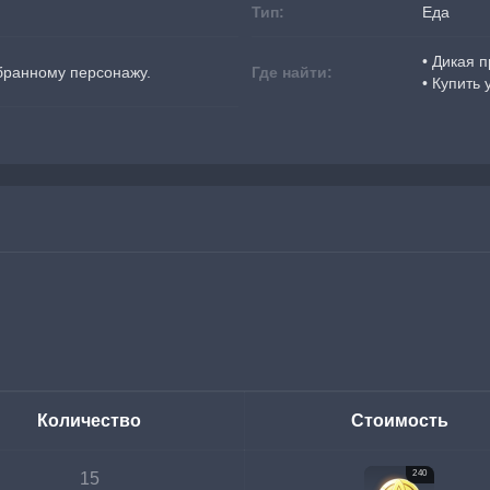
Тип:
Еда
• Дикая 
бранному персонажу.
Где найти:
• Купить 
Количество
Стоимость
240
15