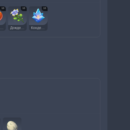
10
10
10
Пузырин
Дожделотос
Конденсирующиеся кристаллы