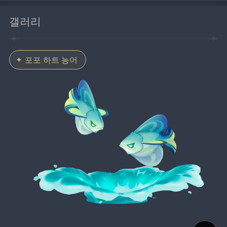
갤러리
포포 하트 농어