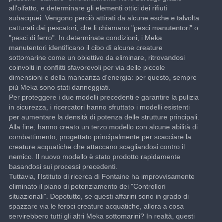
all'olfatto, e determinare gli elementi ottici dei rifiuti 
subacquei. Vengono perciò attirati da alcune esche e talvolta 
catturati dai pescatori, che li chiamano "pesci manutentori" o 
"pesci di ferro". In determinate condizioni, i Meka 
manutentori identificano il cibo di alcune creature 
sottomarine come un obiettivo da eliminare, ritrovandosi 
coinvolti in conflitti sfavorevoli per via delle piccole 
dimensioni e della mancanza d'energia: per questo, sempre 
più Meka sono stati danneggiati.
Per proteggere i due modelli precedenti e garantire la pulizia 
in sicurezza, i ricercatori hanno sfruttato i modelli esistenti 
per aumentare la densità di potenza delle strutture principali. 
Alla fine, hanno creato un terzo modello con alcune abilità di 
combattimento, progettato principalmente per scacciare la 
creature acquatiche che attaccano scagliandosi contro il 
nemico. Il nuovo modello è stato prodotto rapidamente 
basandosi sui processi precedenti.
Tuttavia, l'Istituto di ricerca di Fontaine ha improvvisamente 
eliminato il piano di potenziamento dei "Controllori 
situazionali". Dopotutto, se questi affarini sono in grado di 
spazzare via le feroci creature acquatiche, allora a cosa 
servirebbero tutti gli altri Meka sottomarini? In realtà, questi 