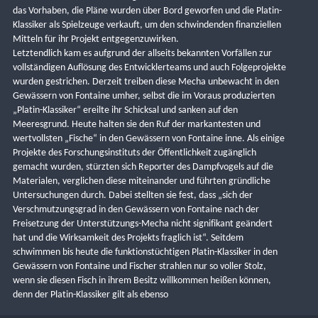
das Vorhaben, die Pläne wurden über Bord geworfen und die Platin-
Klassiker als Spielzeuge verkauft, um den schwindenden finanziellen 
Mitteln für ihr Projekt entgegenzuwirken.
Letztendlich kam es aufgrund der allseits bekannten Vorfällen zur 
vollständigen Auflösung des Entwicklerteams und auch Folgeprojekte 
wurden gestrichen. Derzeit treiben diese Mecha unbewacht in den 
Gewässern von Fontaine umher, selbst die im Voraus produzierten 
„Platin-Klassiker“ ereilte ihr Schicksal und sanken auf den 
Meeresgrund. Heute halten sie den Ruf der markantesten und 
wertvollsten „Fische“ in den Gewässern von Fontaine inne. Als einige 
Projekte des Forschungsinstituts der Öffentlichkeit zugänglich 
gemacht wurden, stürzten sich Reporter des Dampfvogels auf die 
Materialen, verglichen diese miteinander und führten gründliche 
Untersuchungen durch. Dabei stellten sie fest, dass „sich der 
Verschmutzungsgrad in den Gewässern von Fontaine nach der 
Freisetzung der Unterstützungs-Mecha nicht signifikant geändert 
hat und die Wirksamkeit des Projekts fraglich ist“. Seitdem 
schwimmen bis heute die funktionstüchtigen Platin-Klassiker in den 
Gewässern von Fontaine und Fischer strahlen nur so voller Stolz, 
wenn sie diesen Fisch in ihrem Besitz willkommen heißen können, 
denn der Platin-Klassiker gilt als ebenso