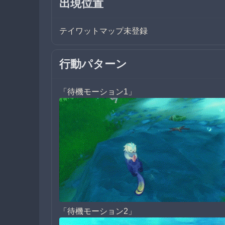
出現位置
テイワットマップ未登録
行動パターン
「待機モーション1」
「待機モーション2」