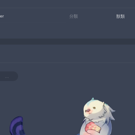
er
分類
獣類
「清潔！大作戦」 壁紙