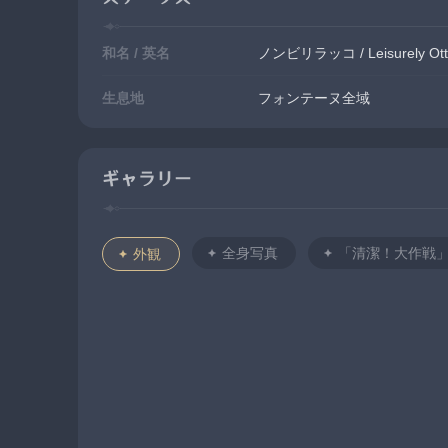
和名 / 英名
ノンビリラッコ / Leisurely Ott
生息地
フォンテーヌ全域
ギャラリー
全身写真
外観