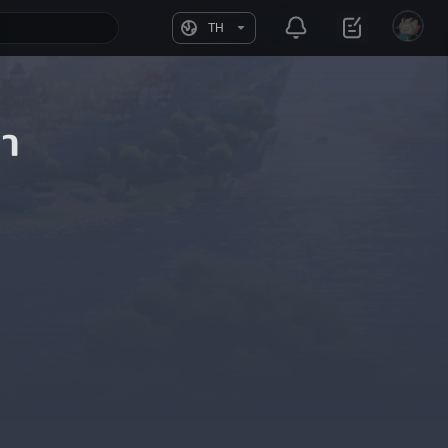
TH
ษา