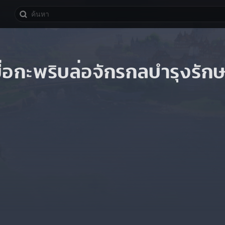
ยื่อกะพริบล่อจักรกลบำรุงรัก