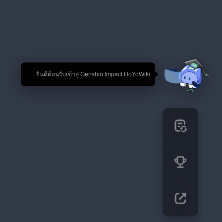
🎉 ยินดีต้อนรับเข้าสู่ Genshin Impact HoYoWiki