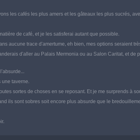
s les cafés les plus amers et les gâteaux les plus sucrés, avec 
atière de café, et je les satisferai autant que possible.
ns aucune trace d'amertume, eh bien, mes options seraient très
anderais d'aller au Palais Mermonia ou au Salon Caritat, et de 
l'absurde...
s une taverne.
 toutes sortes de choses en se reposant. Et je me surprends à sou
and ils sont sobres soit encore plus absurde que le bredouillem
r.