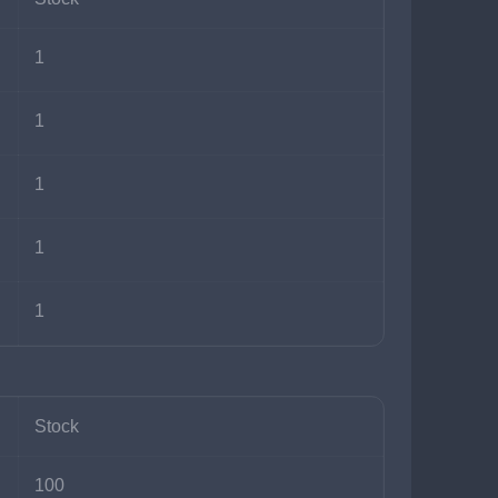
1
1
1
1
1
Stock
100