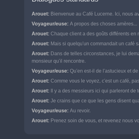
Arouet:
Bienvenue au Café Lucerne. Ici, nous avon
Voyageur/euse:
A propos des choses amères...
Arouet:
Chaque client a des goûts différents en m
Arouet:
Mais si quelqu'un commandait un café sa
Arouet:
Dans de telles circonstances, je lui dem
monsieur qu'il rencontre.
Voyageur/euse:
Qu'en est-il de l'astucieux et de 
Arouet:
 Comme vous le voyez, c'est un café, pa
Arouet:
Il y a des messieurs ici qui parleront de
Arouet:
Je crains que ce que les gens disent qu
Voyageur/euse:
Au revoir.
Arouet:
Prenez soin de vous, et revenez nous voi