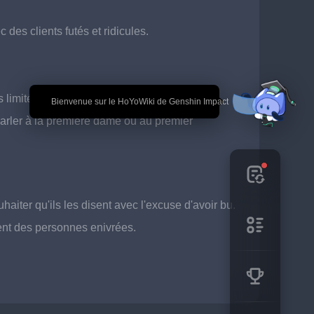
des clients futés et ridicules.
 limitées.
🎉 Bienvenue sur le HoYoWiki de Genshin Impact
parler à la première dame ou au premier 
haiter qu'ils les disent avec l'excuse d'avoir bu.
ent des personnes enivrées.