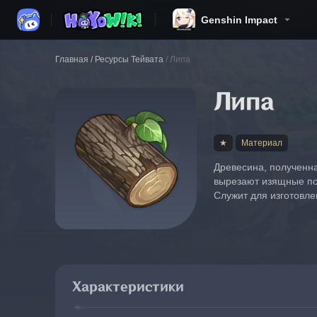
Genshin Impact
Главная
/
Ресурсы Тейвата
/
Липа
Липа
★
Материал
Древесина, полученна
вырезают изящные по
Служит для изготовле
Характеристики