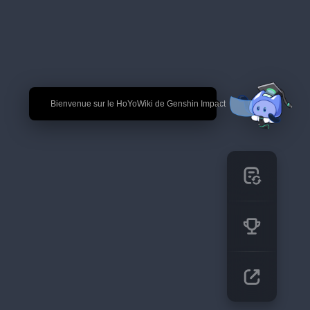
🎉 Bienvenue sur le HoYoWiki de Genshin Impact