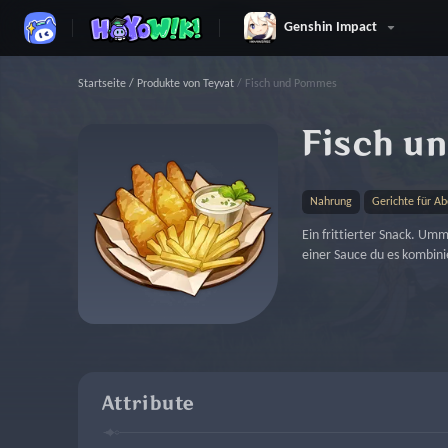
Genshin Impact
Startseite
/
Produkte von Teyvat
/
Fisch und Pommes
Fisch u
Nahrung
Gerichte für A
Ein frittierter Snack. Umma
einer Sauce du es kombini
Attribute