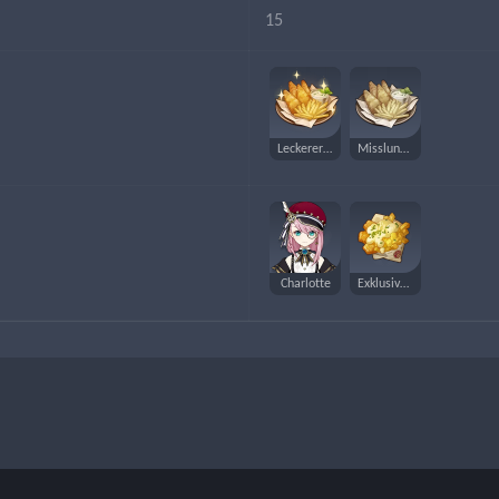
15
Leckerer Fisch und Pommes
Misslungener Fisch und Pommes
Charlotte
Exklusive Geheimnisse – Gourmet-Kolumne