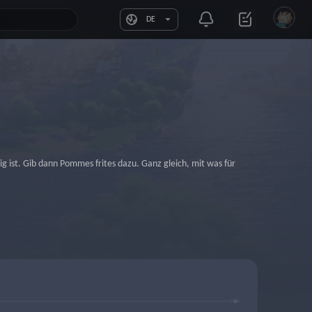
DE
prig ist. Gib dann Pommes frites dazu. Ganz gleich, mit was für 