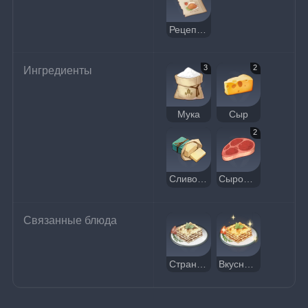
Рецепт: Лазанья
3
2
Ингредиенты
Мука
Сыр
2
Сливочное масло
Сырое мясо
Связанные блюда
Странная лазанья
Вкусная лазанья