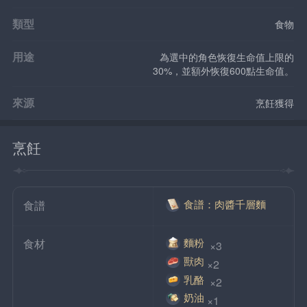
類型
食物
用途
為選中的角色恢復生命值上限的
30%，並額外恢復600點生命值。
來源
烹飪獲得
烹飪
食譜：肉醬千層麵
食譜
麵粉
食材
 ×3
獸肉
×2
乳酪
 ×2
奶油
×1