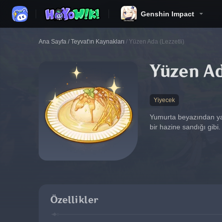
Genshin Impact
Ana Sayfa
/
Teyvat'ın Kaynakları
/
Yüzen Ada (Lezzetli)
Yüzen Ad
Yiyecek
Yumurta beyazından yap
bir hazine sandığı gibi.
Özellikler