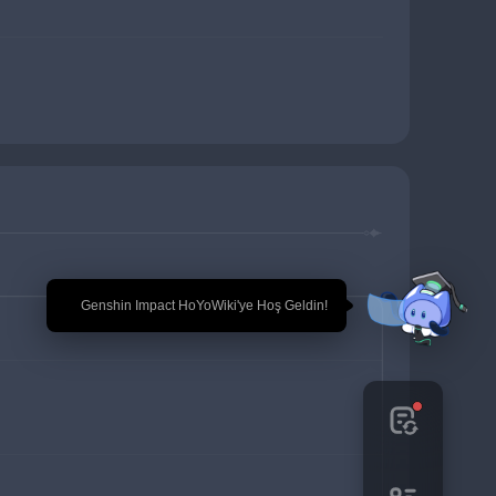
🎉 Genshin Impact HoYoWiki'ye Hoş Geldin!