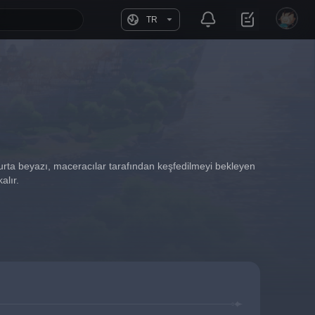
TR
urta beyazı, maceracılar tarafından keşfedilmeyi bekleyen 
alır.