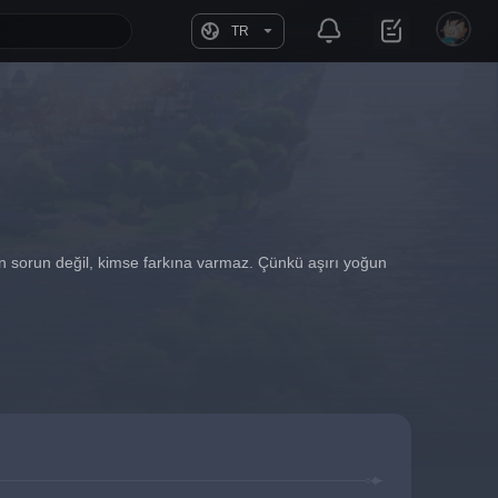
TR
an sorun değil, kimse farkına varmaz. Çünkü aşırı yoğun 