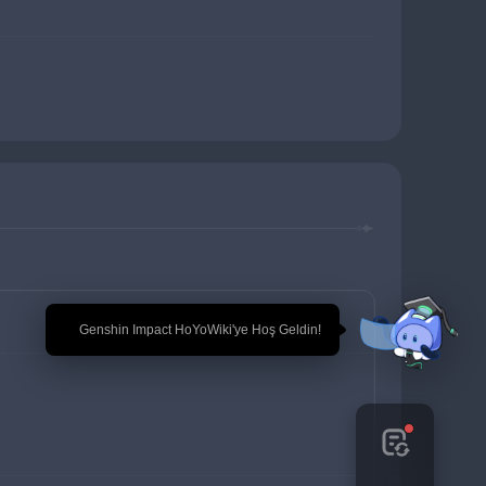
🎉 Genshin Impact HoYoWiki'ye Hoş Geldin!