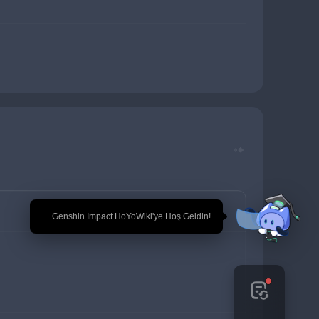
🎉 Genshin Impact HoYoWiki'ye Hoş Geldin!