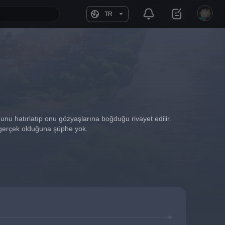
TR
nu hatırlatıp onu gözyaşlarına boğduğu rivayet edilir. 
ın gerçek olduğuna şüphe yok.