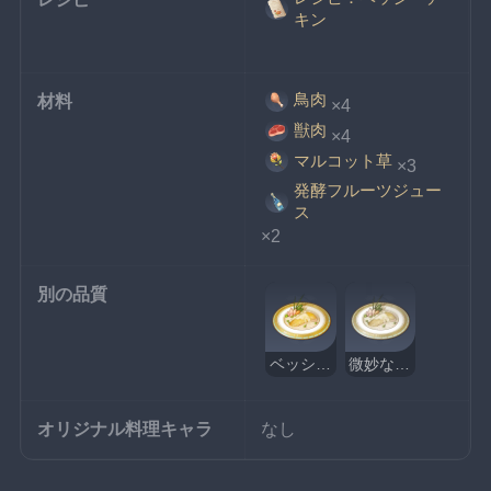
キン
鳥肉
材料
×4
獣肉
×4
マルコット草
×3
発酵フルーツジュー
ス
×2
別の品質
ベッシーチキン
微妙なベッシーチキン
オリジナル料理キャラ
なし