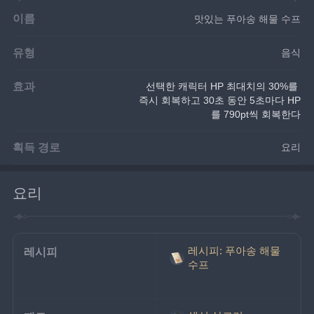
이름
맛있는 푸아송 해물 수프
유형
음식
효과
선택한 캐릭터 HP 최대치의 30%를 
즉시 회복하고 30초 동안 5초마다 HP
를 790pt씩 회복한다
획득 경로
요리
요리
레시피: 푸아송 해물
레시피
수프