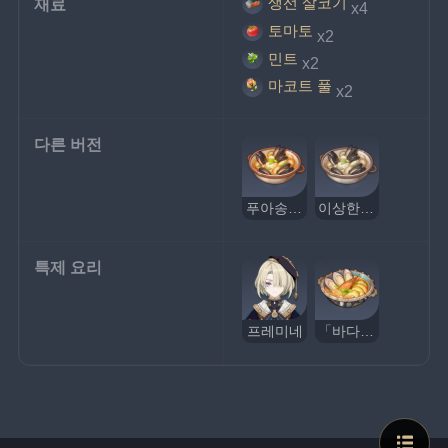
생선 살코기
재료
x4
토마토
x2
민트
x2
마코트 풀
x2
다른 버전
푸아송 해물 수프
이상한 푸아송 해물 수프
특제 요리
프레미네
「바다새의 쉼터」