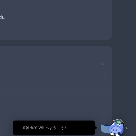
効。
🎉 原神HoYoWikiへようこそ！