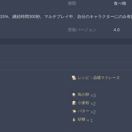
種類
食べ物
15%、継続時間300秒。マルチプレイ中、自分のキャラクターにのみ有
実装バージョン
4.0
レシピ：晶螺マドレーヌ
鳥の卵
×3
小麦粉
×2
バター
×2
砂糖
×１