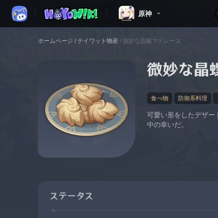
原神
ホームページ
/
テイワット物産
/
微妙な晶螺マドレーヌ
微妙な晶
食べ物
防御系料理
可愛い形をしたデザー
中の幸いだ。
ステータス