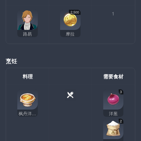
2,500
1
路易
摩拉
烹饪
料理
需要食材
3
枫丹洋葱汤
洋葱
2