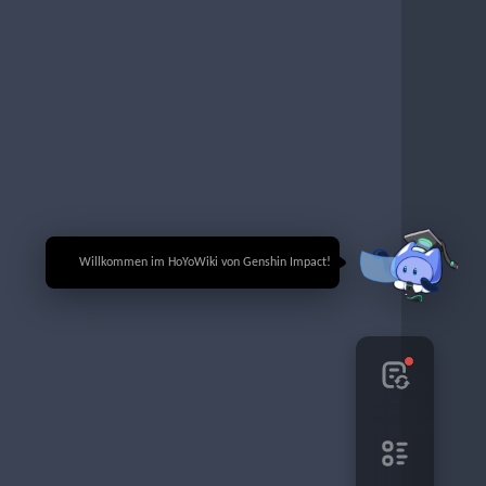
🎉 Willkommen im HoYoWiki von Genshin Impact!