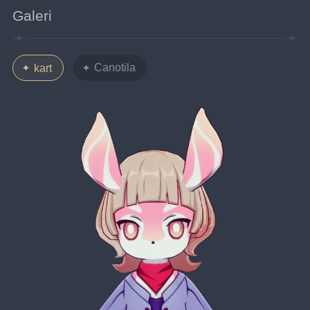
Galeri
Canotila
kart