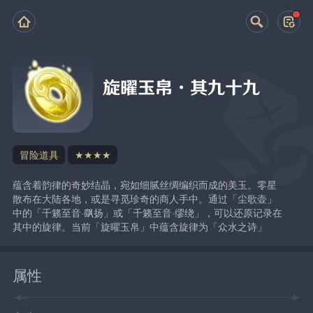
旋曜玉帛·其九十九
冒险道具
★★★★
蕴含着韵律的奇妙结晶，宛如细腻丝绸编织而成的美玉。零星
散布在大陆各地，或是寻觅珍奇的商人手中。通过「尘歌壶」
中的「千籁至音·飖扬」或「千籁至音·缪绕」，可以还原记录在
其中的旋律。当前「旋曜玉帛」中蕴含旋律为「众水之诗」
属性