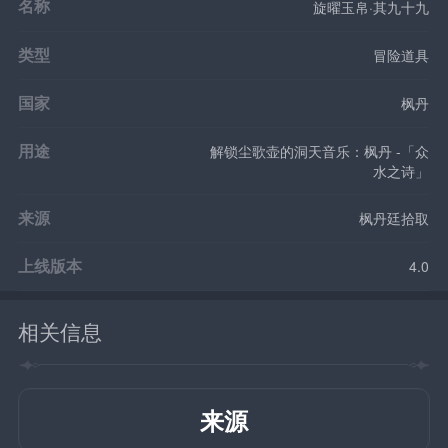
名称
旋曜玉帛·其九十九
类型
冒险道具
国家
枫丹
用途
解锁尘歌壶的洞天音乐：枫丹 -「众
水之诗」
来源
枫丹廷拾取
上线版本
4.0
相关信息
来源