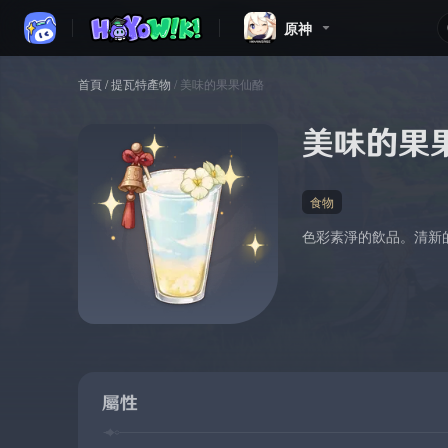
原神
首頁
/
提瓦特產物
/
美味的果果仙酪
美味的果
食物
色彩素淨的飲品。清新
屬性