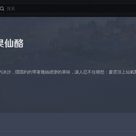
果仙酪
的冰沙，隱隱約約帶著幾絲縹渺的果味，讓人忍不住聯想：慶雲頂上仙氣