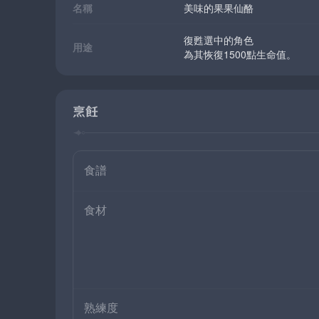
名稱
美味的果果仙酪
復甦選中的角色
用途
為其恢復1500點生命值。
烹飪
食譜
食材
熟練度