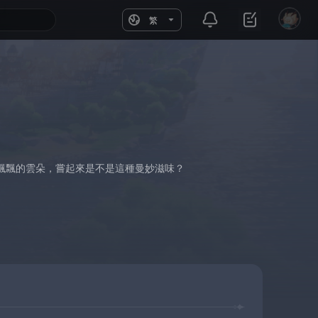
繁
飄飄的雲朵，嘗起來是不是這種曼妙滋味？