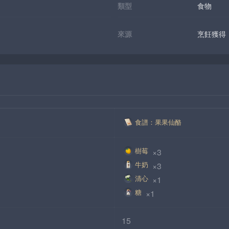
類型
食物
來源
烹飪獲得
食譜：果果仙酪
樹莓
 ×3
牛奶
 ×3
清心
 ×1
糖
 ×1
15