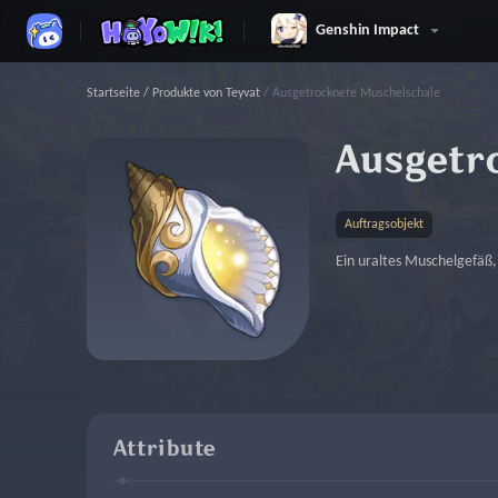
Genshin Impact
Startseite
/
Produkte von Teyvat
/
Ausgetrocknete Muschelschale
Ausgetr
Auftragsobjekt
Ein uraltes Muschelgefäß, 
Attribute