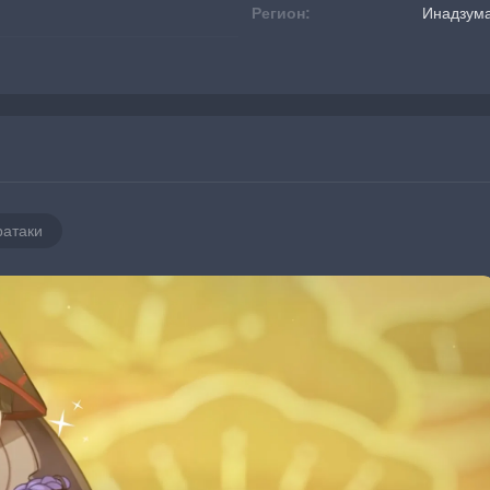
Регион:
Инадзум
ратаки