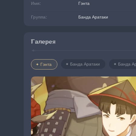
Имя:
Гэнта
Группа:
Банда Аратаки
Галерея
Банда Аратаки
Банда А
Гэнта