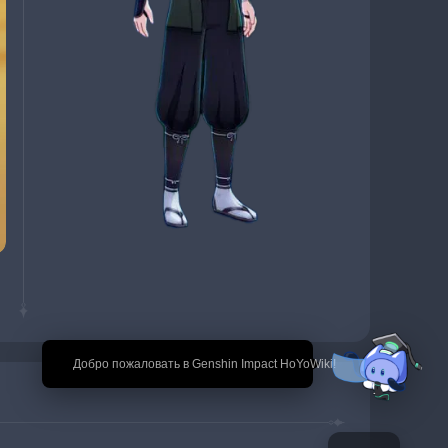
🎉 Добро пожаловать в Genshin Impact HoYoWiki!