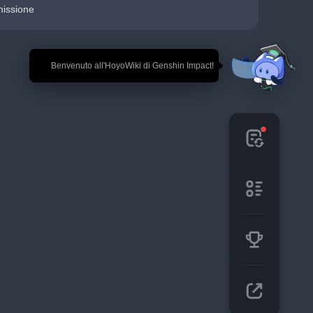
missione
🎉 Benvenuto all'HoyoWiki di Genshin Impact!