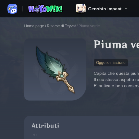
Genshin Impact
Home page
/
Risorse di Teyvat
/
Piuma verde
Piuma v
Oggetto missione
Capita che questa piuma
Il suo stesso aspetto r
E' antica e ben conser
Attributi