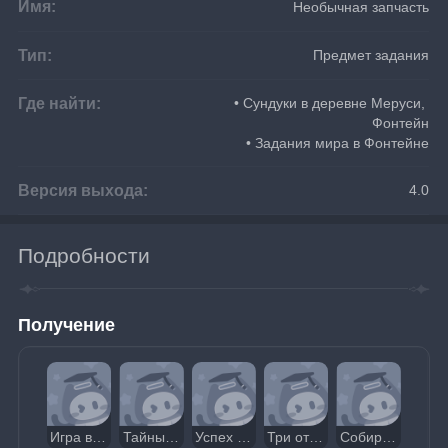
Имя:
Необычная запчасть
Тип:
Предмет задания
Где найти:
• Сундуки в деревне Меруси, 
Фонтейн
• Задания мира в Фонтейне
Версия выхода:
4.0
Подробности
Получение
Игра в рыбалку
Тайны «Книги Откровения»
Успех не даётся легко
Три оттенка короны солнца
Собирается дождь