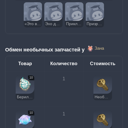
«Это вам не тыквенная похлёбка...»
Эхо древнего мира
Приключения чудесного камня
Призрак одинокого парусника
Зана
Обмен необычных запчастей у 
Товар
Количество
Стоимость
10
1
Берилловая ракушка
Необычная запчасть
10
1