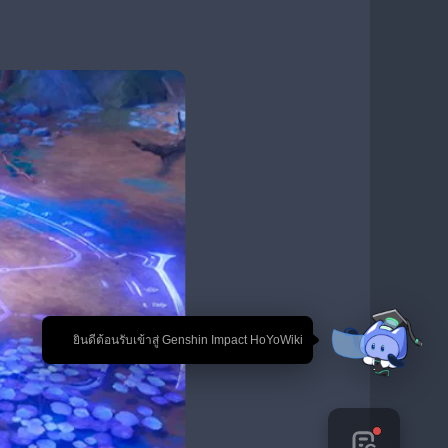
🎉 ยินดีต้อนรับเข้าสู่ Genshin Impact HoYoWiki