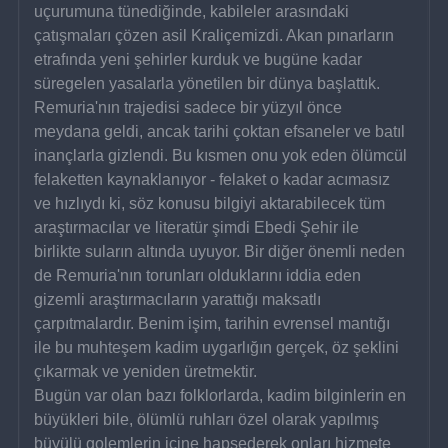
uçurumuna tünediğinde, kabileler arasındaki 
çatışmaları çözen asil Kraliçemizdi. Akan pınarların 
etrafında yeni şehirler kurduk ve bugüne kadar 
süregelen yasalarla yönetilen bir dünya başlattık.
Remuria'nın trajedisi sadece bir yüzyıl önce 
meydana geldi, ancak tarihi çoktan efsaneler ve batıl 
inançlarla gizlendi. Bu kısmen onu yok eden ölümcül 
felaketten kaynaklanıyor - felaket o kadar acımasız 
ve hızlıydı ki, söz konusu bilgiyi aktarabilecek tüm 
araştırmacılar ve literatür şimdi Ebedi Şehir ile 
birlikte suların altında uyuyor. Bir diğer önemli neden 
de Remuria'nın torunları olduklarını iddia eden 
gizemli araştırmacıların yarattığı maksatlı 
çarpıtmalardır. Benim işim, tarihin evrensel mantığı 
ile bu muhteşem kadim uygarlığın gerçek, öz şeklini 
çıkarmak ve yeniden üretmektir.
Bugün var olan bazı folklorlarda, kadim bilginlerin en 
büyükleri bile, ölümlü ruhları özel olarak yapılmış 
büyülü golemlerin içine hapsederek onları hizmete 