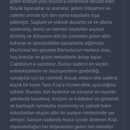
giden kraliyet yolu boyunca ilerlemeye devam edin. 
Büyük tapınaklar ve arenalar, şehrin ihtişamını ve 
zaferini anmak için dev oyma kayalarla inşa 
edilmiştir. Sağlam ve yüksek duvarlar sır ve altınla 
süslenmiş, bronz ve mermer heykeller araziye 
dizilmiş ve dünyanın dört bir yanından gelen altın, 
baharat ve spesiyaliteler pazarlarda yığılmıştır.
Machimos'tan geçerek Remuria'nın merkezi olan, 
hoş kokular ve güzel melodilerle dolup taşan 
Capitolium'a varırdınız. Burası sadece en seçkin 
entelektüellerin ve müzisyenlerin girebildiği, 
sanatçılar için bir cennetti. Ancak onların bile sadece 
küçük bir kısmı Tanrı Kral'a hizmet etme ayrıcalığına 
sahipti. Burada, tüm tiyatrolar ve saraylar en uyumlu 
şekillerde kurulmuş, kirişleri ve kubbeleri en görkemli 
ve karmaşık oymalarla süslenmiş ve yüksek bakır 
sütunlardan oluşan altın bir sarayın merkezinde yer 
almıştır. Sarayın kalbinde huzur içinde dinlenen Kral, 
imparatorluğun her köşesinden gelen her melodiyi 