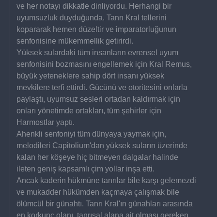
ve her notayı dikkatle dinliyordu. Herhangi bir 
uyumsuzluk duyduğunda, Tanrı Kral tellerini 
kopararak hemen düzeltir ve imparatorluğunun 
senfonisine mükemmellik getirirdi.
Yüksek sulardaki tüm insanların evrensel uyum 
senfonisini bozmasını engellemek için Kral Remus, 
büyük yeteneklere sahip dört insanı yüksek 
mevkilere terfi ettirdi. Gücünü ve otoritesini onlarla 
paylaştı, uyumsuz sesleri ortadan kaldırmak için 
onları yönetimde ortakları, tüm şehirler için 
Harmostlar yaptı.
Ahenkli senfoniyi tüm dünyaya yaymak için, 
melodileri Capitolium'dan yüksek suların üzerinde 
kalan her köşeye hiç bitmeyen dalgalar halinde 
ileten geniş kapsamlı çim yollar inşa etti.
Ancak kaderin hükmüne tanrılar bile karşı gelemezdi 
ve mukadder hükümden kaçmaya çalışmak bile 
ölümcül bir günahtı. Tanrı Kral'ın günahları arasında 
en korkunç olanı, tanrısal alana ait olması gereken 