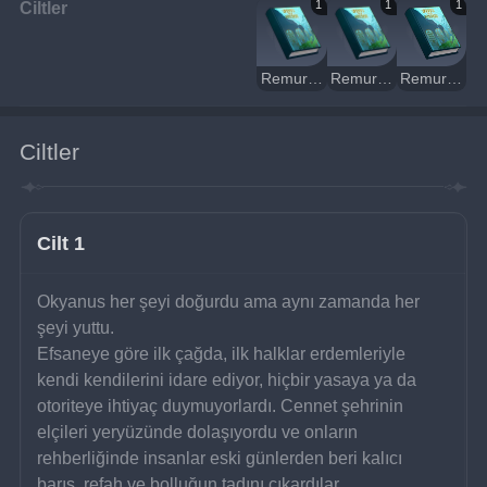
Ciltler
1
1
1
Remuria'nın Gerileme ve Çöküş Tarihi (I)
Remuria'nın Gerileme ve Çöküş Tarihi (II)
Remuria'nın Gerileme ve Çöküş Tarihi (III)
Ciltler
Cilt 1
Okyanus her şeyi doğurdu ama aynı zamanda her 
şeyi yuttu.
Efsaneye göre ilk çağda, ilk halklar erdemleriyle 
kendi kendilerini idare ediyor, hiçbir yasaya ya da 
otoriteye ihtiyaç duymuyorlardı. Cennet şehrinin 
elçileri yeryüzünde dolaşıyordu ve onların 
rehberliğinde insanlar eski günlerden beri kalıcı 
barış, refah ve bolluğun tadını çıkardılar.