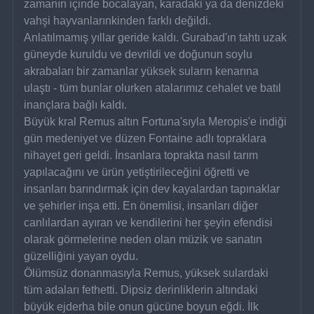
zamanın içinde bocalayan, karadaki ya da denizdeki 
vahşi hayvanlarınkinden farklı değildi.
Anlatılmamış yıllar geride kaldı. Gurabad'ın tahtı uzak 
güneyde kuruldu ve devrildi ve doğunun soylu 
akrabaları bir zamanlar yüksek suların kenarına 
ulaştı - tüm bunlar olurken atalarımız cehalet ve batıl 
inançlara bağlı kaldı.
Büyük kral Remus altın Fortuna'sıyla Meropis'e indiği 
gün medeniyet ve düzen Fontaine adlı topraklara 
nihayet geri geldi. İnsanlara toprakta nasıl tarım 
yapılacağını ve ürün yetiştirileceğini öğretti ve 
insanları barındırmak için dev kayalardan tapınaklar 
ve şehirler inşa etti. En önemlisi, insanları diğer 
canlılardan ayıran ve kendilerini her şeyin efendisi 
olarak görmelerine neden olan müzik ve sanatın 
güzelliğini yayan oydu.
Ölümsüz donanmasıyla Remus, yüksek sulardaki 
tüm adaları fethetti. Dipsiz derinliklerin altındaki 
büyük ejderha bile onun gücüne boyun eğdi. İlk 