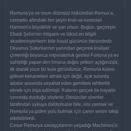
Remuria'ya ve onun ölümsüz hükümdarı Remus'a, 
cennetin altındaki her şeyin kralı ve evrensel 
Harmost'a büyüklük ve şan olsun. Bugün, geçmişin 
Ebedi Şehri'nin ihtişamı ve lüksü en bilgili 
akademisyenlerin bile hayal gücünün ötesindedir.
Okyanus Sütunlarının yanından geçerek kraliyet 
çimenliği boyunca imparatorluk gemisi Fortuna'ya ev 
sahipliği yapan dev limana doğru yelken açtığınızda, 
ilk olarak yüce bir kule görürdünüz. Remuria kulesi 
göksel kehanetleri almak için değil, açık sularda 
adalar arasında seyahat eden gemilere rehberlik 
etmek için inşa edilmişti. Kulenin gerçek ile hayalin 
sınırında durduğu söylenir. Denizciler sirenler 
tarafından uykuya daldırılsalar bile, sisi yarmak ve 
Remuria'ya giden yolu bulmak için çanın sesini takip 
edebilirlerdi.
Cesur Remurya savaşçılarının yaşadığı Machimos'a 