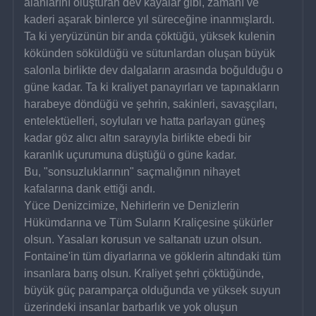
alanlarını oluşturan dev kayalar gibi, zamanı ve 
kaderi aşarak binlerce yıl süreceğine inanmışlardı.
Ta ki yeryüzünün bir anda çöktüğü, yüksek kulenin 
kökünden söküldüğü ve sütunlardan oluşan büyük 
salonla birlikte dev dalgaların arasında boğulduğu o 
güne kadar. Ta ki kraliyet panayırları ve tapınakların 
harabeye döndüğü ve şehrin, sakinleri, savaşçıları, 
entelektüelleri, soyluları ve hatta parlayan güneş 
kadar göz alıcı altın sarayıyla birlikte ebedi bir 
karanlık uçurumuna düştüğü o güne kadar.
Bu, "sonsuzluklarının" saçmalığının nihayet 
kafalarına dank ettiği andı.
Yüce Denizcimize, Nehirlerin ve Denizlerin 
Hükümdarına ve Tüm Suların Kraliçesine şükürler 
olsun. Yasaları korusun ve saltanatı uzun olsun. 
Fontaine'in tüm diyarlarına ve göklerin altındaki tüm 
insanlara barış olsun. Kraliyet şehri çöktüğünde, 
büyük güç paramparça olduğunda ve yüksek suyun 
üzerindeki insanlar barbarlık ve yok oluşun 