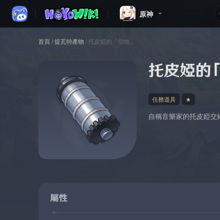
原神
首頁
/
提瓦特產物
/
托皮婭的「信物」
托皮婭的
任務道具
★
自稱音樂家的托皮婭交
屬性