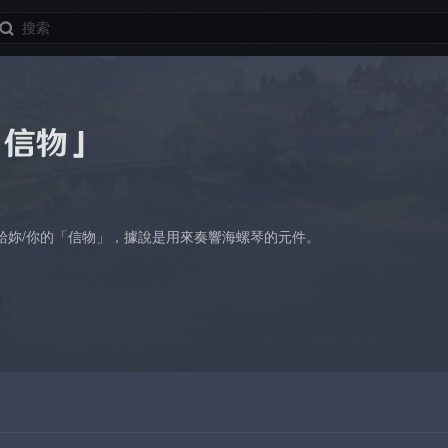
「信物」
給妳/你的「信物」，據說是用來奏響海螺琴的元件。