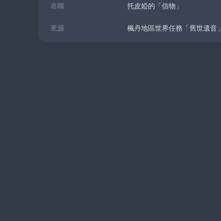
名稱
托皮婭的「信物」
來源
楓丹地區世界任務「舊世遺音