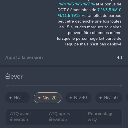
%/4 %/5 %/6 %/7 %
 et le bonus de 
DGT élémentaires de 
7 %/8,5 %/10 
%/11,5 %/13 %
. Un effet de baroud 
peut être déclenché une fois toutes 
les 15 s, et des marques solidaires 
peuvent être obtenues même 
lorsque le personnage fait partie de 
l'équipe mais n'est pas déployé.
Ajout à la version
4.1
Élever
Niv. 1
Niv.40
Niv. 50
Niv. 20
ATQ avant
ATQ après
Pourcentage
élévation
élévation
ATQ