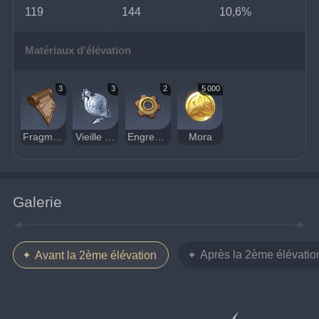
119
144
10,6%
Matériaux d'élévation
3
3
2
5 000
Fragment d'un accord ancien
Vieille montre à gousset d'opérateur
Engrenage de maillage
Mora
Galerie
Après la 2ème élévatio
Avant la 2ème élévation