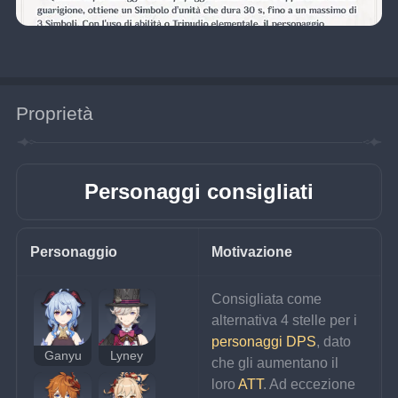
Proprietà
Personaggi consigliati
Personaggio
Motivazione
Consigliata come 
alternativa 4 stelle per i 
personaggi DPS
, dato 
Ganyu
Lyney
che gli aumentano il 
loro 
ATT
. Ad eccezione 