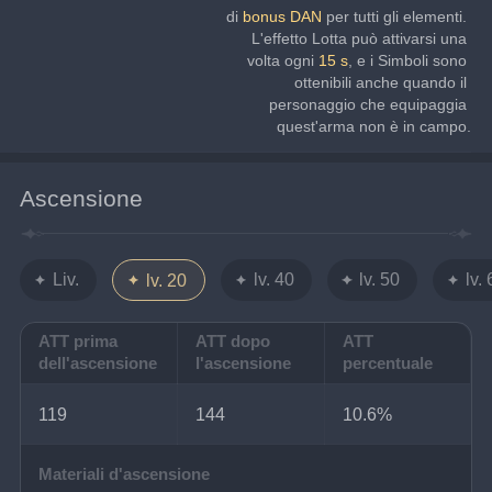
di 
bonus DAN 
per tutti gli elementi. 
L'effetto Lotta può attivarsi una 
volta ogni 
15 s
, e i Simboli sono 
ottenibili anche quando il 
personaggio che equipaggia 
quest'arma non è in campo.
Ascensione
Liv.
lv. 40
lv. 50
lv.
lv. 20
ATT prima
ATT dopo
ATT
dell'ascensione
l'ascensione
percentuale
119
144
10.6%
Materiali d'ascensione