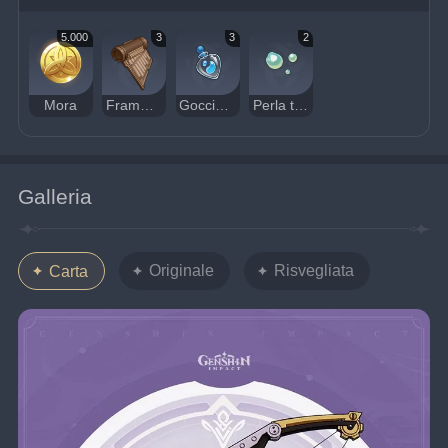
5.000
3
3
2
Mora
Frammento di un antico accordo
Goccia d'acqua contaminata
Perla transoceanica
Galleria
Originale
Risvegliata
Carta