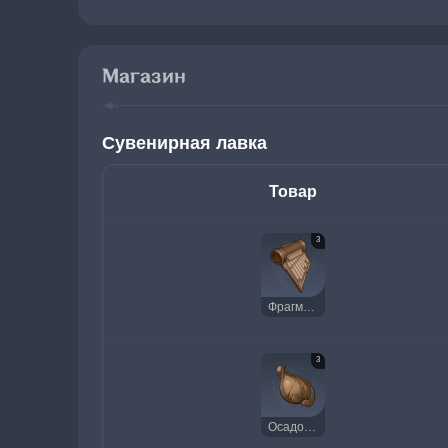
Магазин
Сувенирная лавка
Товар
3
Фрагмент отзвука древней струны
3
Осадок чистой капли росы