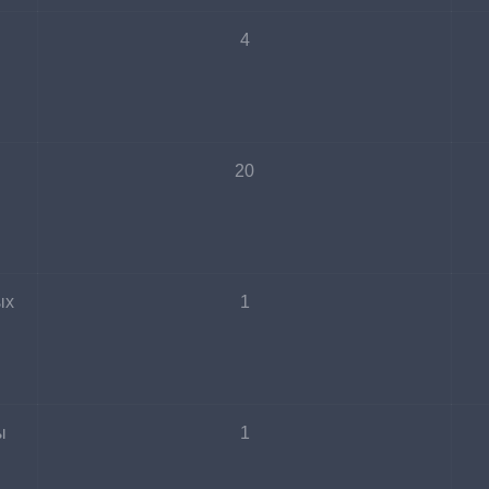
4
20
ых 
1
ы 
1