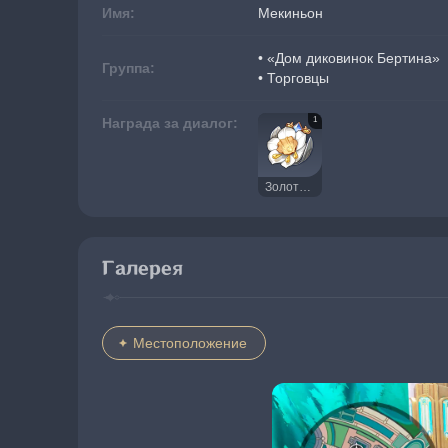
Имя:
Мекиньон
• «Дом диковинок Бертина»
Группа:
• Торговцы
1
Награда за диалог:
Золотая труппа
Галерея
Местоположение