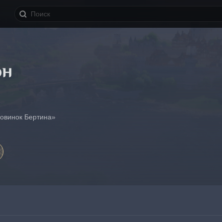
он
овинок Бертина»