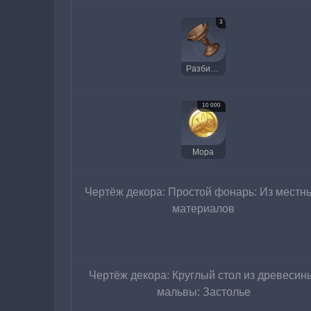
3
Разбитая чаша непорочного моря
10 000
Мора
Чертёж декора: Простой фонарь: Из местн
материалов
Чертёж декора: Круглый стол из древесин
мальвы: Застолье