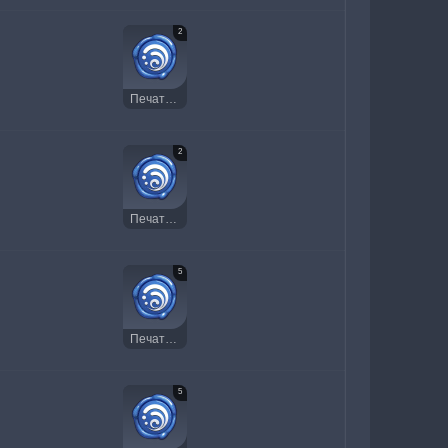
2
Печать Гидро
2
Печать Гидро
5
Печать Гидро
5