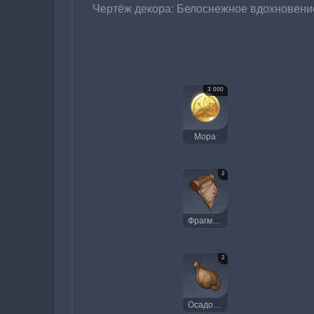
Чертёж декора: Белоснежное вдохновени
3 000
Мора
2
Фрагмент отзвука древней струны
2
Осадок чистой капли росы