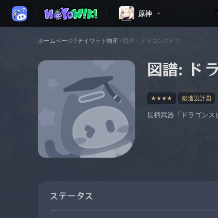
原神
ホームページ
/
テイワット物産
/
図譜：ドラゴンスピア
図譜：ド
★★★★
鍛造設計図
長柄武器「ドラゴンス
ステータス