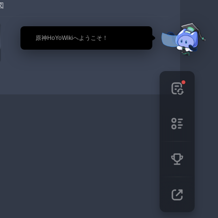
図
🎉 原神HoYoWikiへようこそ！