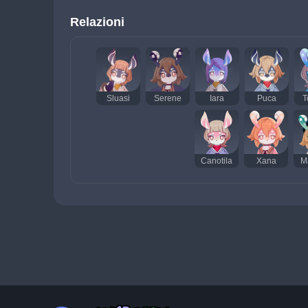
Relazioni
Sluasi
Serene
Iara
Puca
T
Canotila
Xana
M