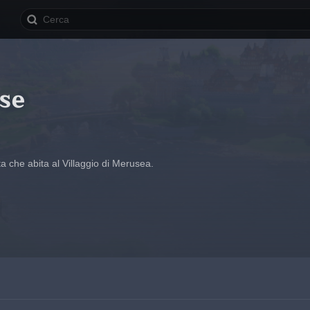
se
 che abita al Villaggio di Merusea.