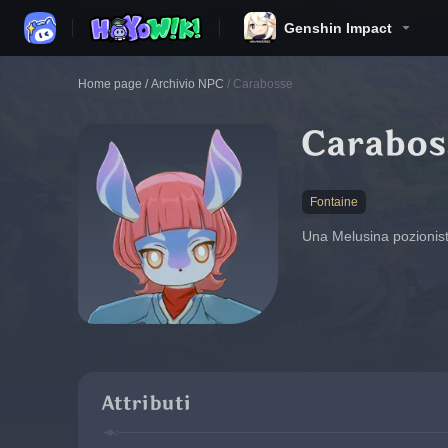
Genshin Impact
Home page
/
Archivio NPC
/
Carabosse
Carabos
Fontaine
Una Melusina pozionista
Attributi