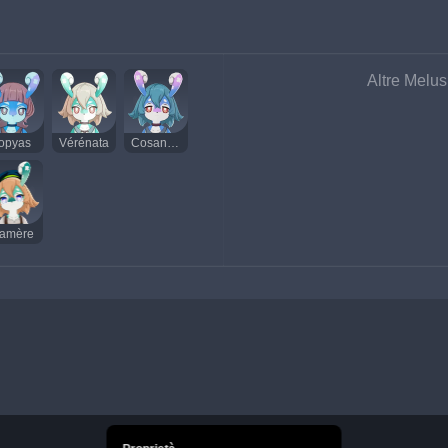
Altre Melus
opyas
Vérénata
Cosanzeana
amère