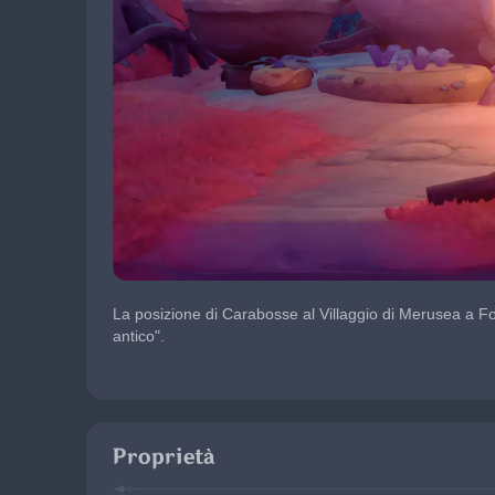
La posizione di Carabosse al Villaggio di Merusea a Fo
antico".
Proprietà