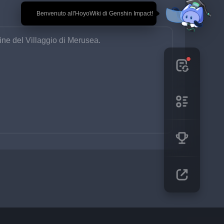
🎉 Benvenuto all'HoyoWiki di Genshin Impact!
ine del Villaggio di Merusea.