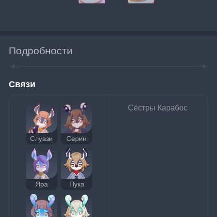
Подробности
Связи
Сёстры Карабос
Слуази
Серин
Яра
Пука