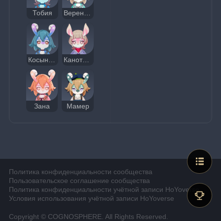
Тобия
Верената
Косынзяна
Канотила
Зана
Мамер
Политика конфиденциальности сообщества
Пользовательское соглашение сообщества
Политика конфиденциальности учётной записи HoYoverse
Условия использования учётной записи HoYoverse
Copyright © COGNOSPHERE. All Rights Reserved.