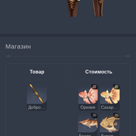
Магазин
Товар
Стоимость
20
20
Доброволец
Оризия
Сахарная оризия
20
20
Боевая колюшка
Бурая рыба-бабочка