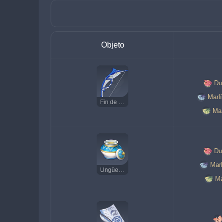
Objeto
Du
Marl
Fin de las Aguas
Mar
Du
Marl
Ungüento de pez primigenio
Ma