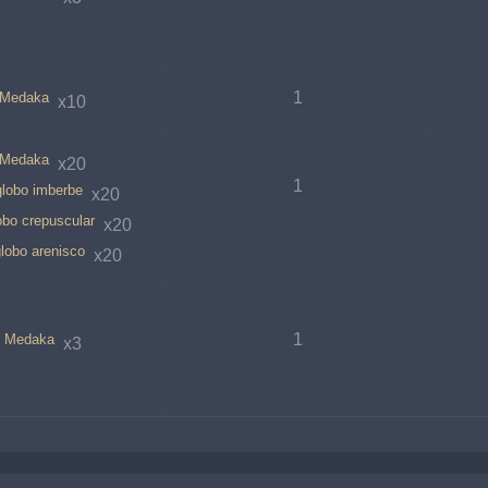
1
Medaka
 x10
Medaka
 x20
1
lobo imberbe
 x20
obo crepuscular
 x20
lobo arenisco
 x20
1
Medaka
 x3