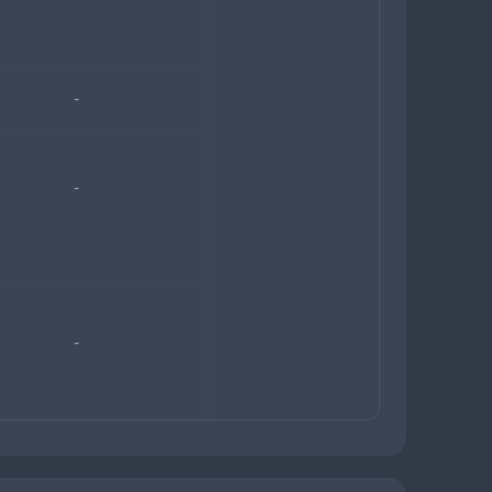
-
-
-