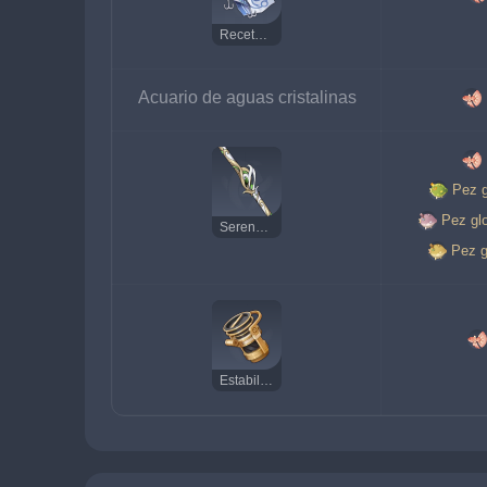
Receta: Cebo maná
Acuario de aguas cristalinas
Pez g
Pez gl
Serendipia
Pez g
Estabilizador de pesca