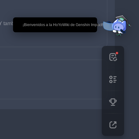
 ¡Y también forma parte de mi nombre!
🎉 ¡Bienvenidos a la HoYoWiki de Genshin Impact!