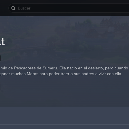
t
mio de Pescadores de Sumeru. Ella nació en el desierto, pero cuando 
ganar muchos Moras para poder traer a sus padres a vivir con ella.