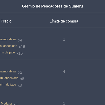
Gremio de Pescadores de Sumeru
Precio
Límite de compra
1
razno abisal
 x4
ín lanceolado
 x16
lín de jade
 x16
4
razno abisal
 x2
ín lanceolado
 x8
rlín de jade
 x8
1
Medaka
 x3