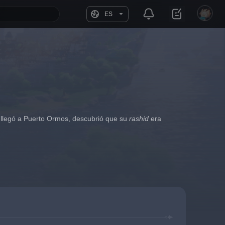
ES
llegó a Puerto Ormos, descubrió que su 
rashid
 era 