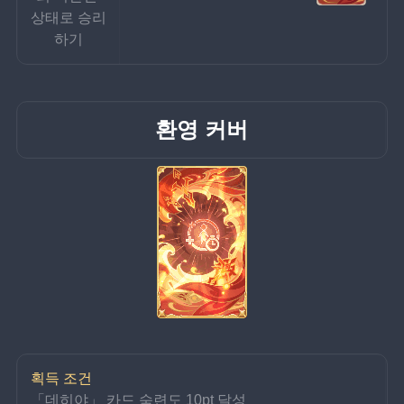
상태로 승리
하기
환영 커버
획득 조건
「데히야」 카드 숙련도 10pt 달성