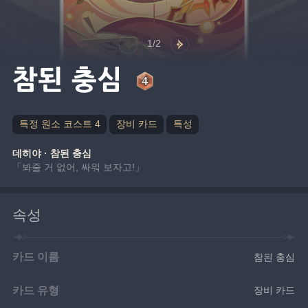
1/2
참된 충심
특정 원소 코스트 4
장비 카드
특성
데히야 · 참된 충심
「봐줄 거 없어, 싸워 보자고!」
속성
카드 이름
참된 충심
카드 유형
장비 카드