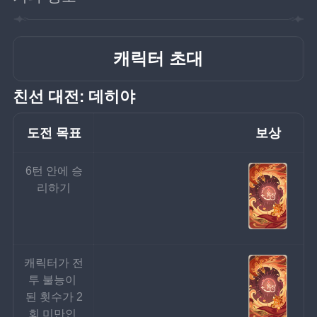
캐릭터 초대
친선 대전: 데히야
도전 목표
보상
6턴 안에 승
리하기
캐릭터가 전
투 불능이 
된 횟수가 2
회 미만인 