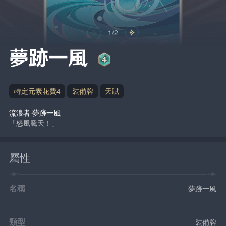
1/2
夢跡一風
特定元素花費4
裝備牌
天賦
流浪者·夢跡一風
「怒風騰天！」
屬性
名稱
夢跡一風
類型
裝備牌