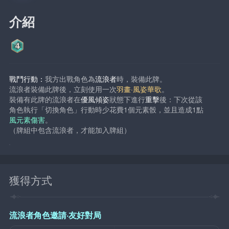
介紹
戰鬥行動：
我方出戰角色為
流浪者
時，裝備此牌。
流浪者裝備此牌後，立刻使用一次
羽畫·風姿華歌
。
裝備有此牌的流浪者在
優風傾姿
狀態下進行
重擊
後：下次從該
角色執行「切換角色」行動時少花費1個元素骰，並且造成1點
風元素傷害
。
（牌組中包含流浪者，才能加入牌組）
獲得方式
流浪者角色邀請·友好對局