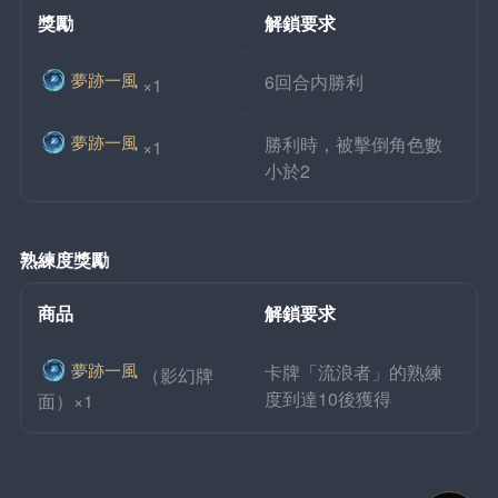
獎勵
解鎖要求
夢跡一風
6回合内勝利
×1
夢跡一風
勝利時，被擊倒角色數
×1
小於2
熟練度獎勵
商品
解鎖要求
夢跡一風
卡牌「流浪者」的熟練
（影幻牌
度到達10後獲得
面）×1