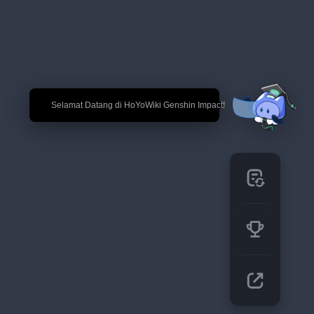
🎉 Selamat Datang di HoYoWiki Genshin Impact!