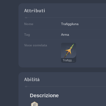
Attributi
Nome
Trafiggiluna
Tag
Arma
Voce correlata
Trafiggiluna
Abilità
Descrizione