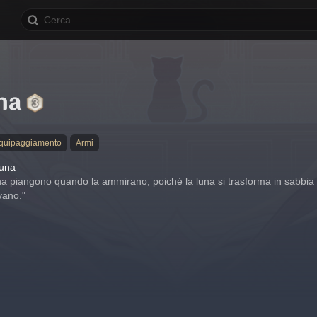
na
equipaggiamento
Armi
luna
una piangono quando la ammirano, poiché la luna si trasforma in sabbia mo
vano."