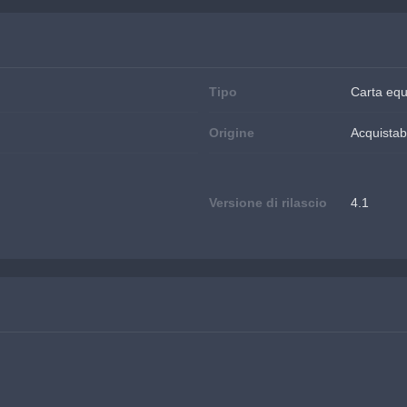
Tipo
Carta eq
Origine
Acquistabi
Versione di rilascio
4.1