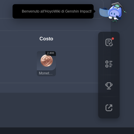
🎉 Benvenuto all'HoyoWiki di Genshin Impact!
Costo
2.800
Moneta della fortuna