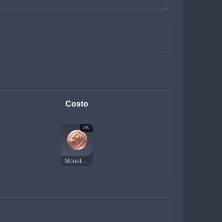
Costo
700
Moneta della fortuna