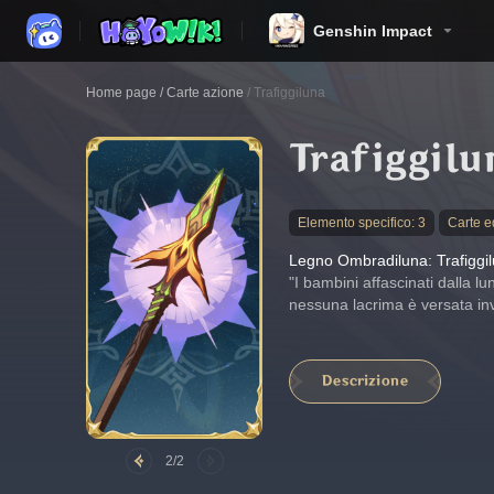
Genshin Impact
Home page
/
Carte azione
/
Trafiggiluna
Trafiggilu
Elemento specifico: 3
Carte 
Legno Ombradiluna: Trafiggi
"I bambini affascinati dalla l
nessuna lacrima è versata in
Descrizione
2/2