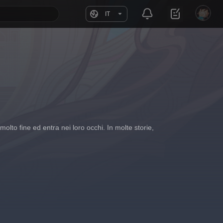
IT
lto fine ed entra nei loro occhi. In molte storie, 