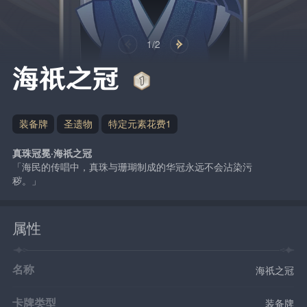
1/2
海祇之冠
装备牌
圣遗物
特定元素花费1
真珠冠冕·海祇之冠
「海民的传唱中，真珠与珊瑚制成的华冠永远不会沾染污
秽。」
属性
名称
海祇之冠
卡牌类型
装备牌