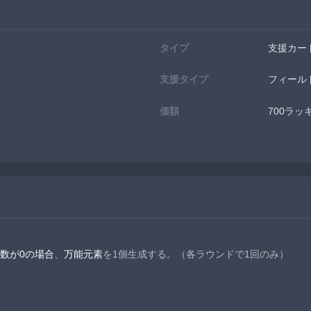
タイプ
支援カー
支援タイプ
フィール
価額
700ラ
数が0の場合
、
万能元素
を1個生成する。（各ラウンドで1回のみ）