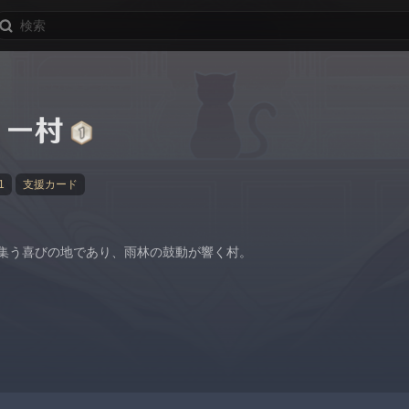
ァー村
1
支援カード
集う喜びの地であり、雨林の鼓動が響く村。