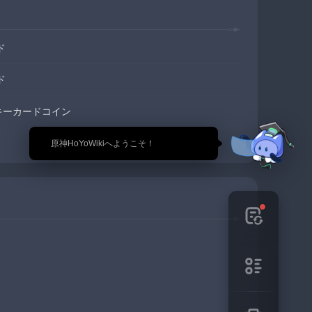
ド
ド
ッキーカードコイン
🎉 原神HoYoWikiへようこそ！